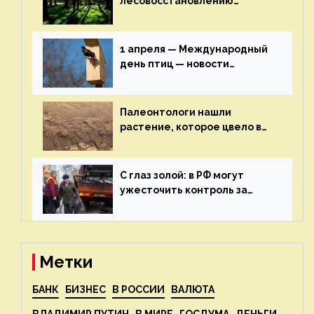
лесовосстановлению
включат в состав проекта
строительства — новости
экологии на ECOportal
1 апреля — Международный
день птиц — новости
экологии на ECOportal
Палеонтологи нашли
растение, которое цвело в
эпоху динозавров — новости
экологии на ECOportal
С глаз золой: в РФ могут
ужесточить контроль за
пожароопасными отходами
— новости экологии на
ECOportal
Метки
БАНК
БИЗНЕС
В РОССИИ
ВАЛЮТА