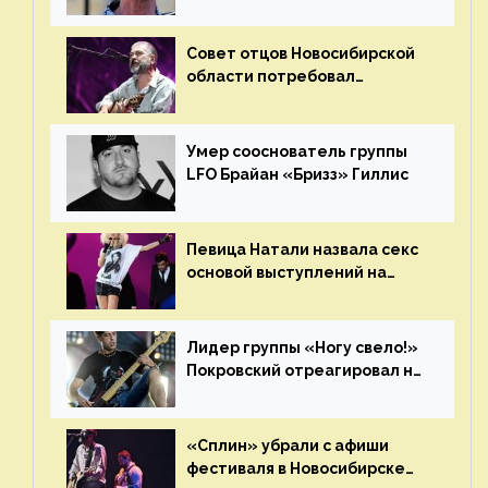
Наргиз и Брежневой песен
Совет отцов Новосибирской
области потребовал
отменить концерт группы
«Сплин»
Умер сооснователь группы
LFO Брайан «Бризз» Гиллис
Певица Натали назвала секс
основой выступлений на
сцене
Лидер группы «Ногу свело!»
Покровский отреагировал на
статус иноагента
«Сплин» убрали с афиши
фестиваля в Новосибирске