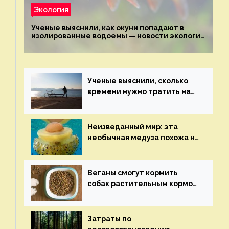
Экология
Ученые выяснили, как окуни попадают в
изолированные водоемы — новости экологии
на ECOportal
Ученые выяснили, сколько
времени нужно тратить на
спорт для улучшения
здоровья — новости экологии
на ECOportal
Неизведанный мир: эта
необычная медуза похожа на
яичницу-глазунью — новости
экологии на ECOportal
Веганы смогут кормить
собак растительным кормом
и не волноваться об их
здоровье — новости
экологии на ECOportal
Затраты по