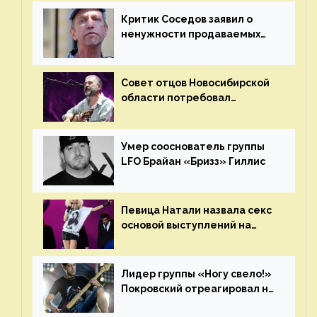
Критик Соседов заявил о
ненужности продаваемых
Наргиз и Брежневой песен
Совет отцов Новосибирской
области потребовал
отменить концерт группы
«Сплин»
Умер сооснователь группы
LFO Брайан «Бризз» Гиллис
Певица Натали назвала секс
основой выступлений на
сцене
Лидер группы «Ногу свело!»
Покровский отреагировал на
статус иноагента