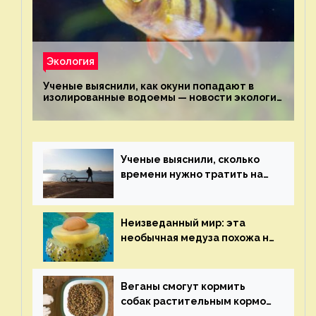
Экология
Ученые выяснили, как окуни попадают в
изолированные водоемы — новости экологии
на ECOportal
Ученые выяснили, сколько
времени нужно тратить на
спорт для улучшения
здоровья — новости экологии
на ECOportal
Неизведанный мир: эта
необычная медуза похожа на
яичницу-глазунью — новости
экологии на ECOportal
Веганы смогут кормить
собак растительным кормом