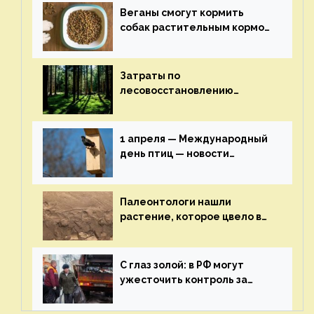
Веганы смогут кормить
собак растительным кормом
и не волноваться об их
здоровье — новости
экологии на ECOportal
Затраты по
лесовосстановлению
включат в состав проекта
строительства — новости
экологии на ECOportal
1 апреля — Международный
день птиц — новости
экологии на ECOportal
Палеонтологи нашли
растение, которое цвело в
эпоху динозавров — новости
экологии на ECOportal
С глаз золой: в РФ могут
ужесточить контроль за
пожароопасными отходами
— новости экологии на