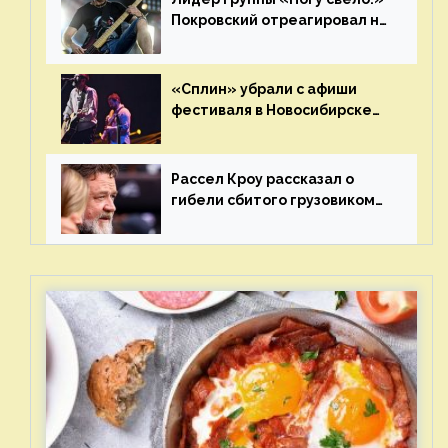
Покровский отреагировал на
статус иноагента
«Сплин» убрали с афиши
фестиваля в Новосибирске
после жалобы «Союза
отцов»
Рассел Кроу рассказал о
гибели сбитого грузовиком
питомца