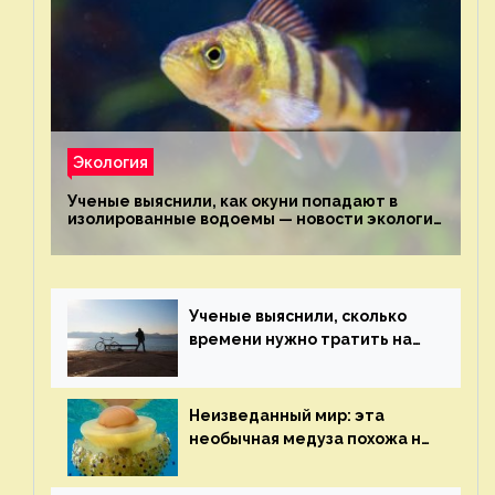
Экология
Ученые выяснили, как окуни попадают в
изолированные водоемы — новости экологии
на ECOportal
Ученые выяснили, сколько
времени нужно тратить на
спорт для улучшения
здоровья — новости экологии
на ECOportal
Неизведанный мир: эта
необычная медуза похожа на
яичницу-глазунью — новости
экологии на ECOportal