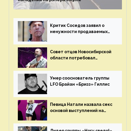
Критик Соседов заявил о
ненужности продаваемых
Наргиз и Брежневой песен
Совет отцов Новосибирской
области потребовал
отменить концерт группы
«Сплин»
Умер сооснователь группы
LFO Брайан «Бризз» Гиллис
Певица Натали назвала секс
основой выступлений на
сцене
Лидер группы «Ногу свело!»