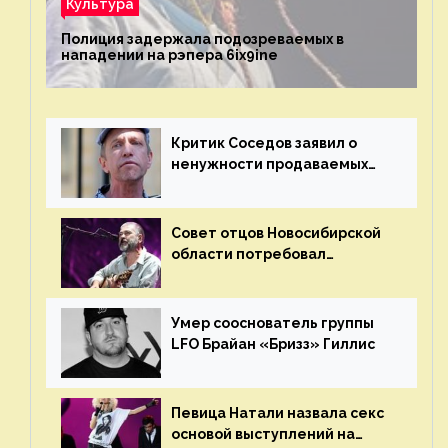
Культура
Полиция задержала подозреваемых в
нападении на рэпера 6ix9ine
Критик Соседов заявил о
ненужности продаваемых
Наргиз и Брежневой песен
Совет отцов Новосибирской
области потребовал
отменить концерт группы
«Сплин»
Умер сооснователь группы
LFO Брайан «Бризз» Гиллис
Певица Натали назвала секс
основой выступлений на