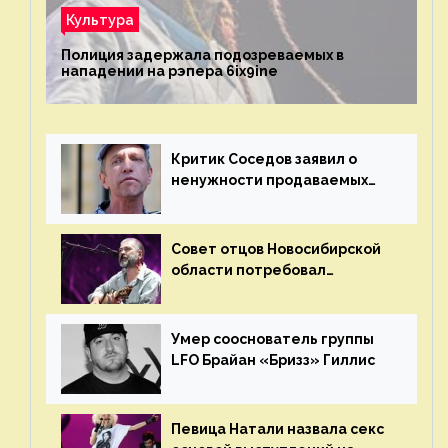
Культура
Полиция задержала подозреваемых в
нападении на рэпера 6ix9ine
Критик Соседов заявил о
ненужности продаваемых
Наргиз и Брежневой песен
Совет отцов Новосибирской
области потребовал
отменить концерт группы
«Сплин»
Умер сооснователь группы
LFO Брайан «Бризз» Гиллис
Певица Натали назвала секс