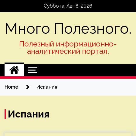
Skip
Суббота, Авг 8, 2026
to
content
Много Полезного.
Полезный информационно-
аналитический портал.
Home
Испания
Испания