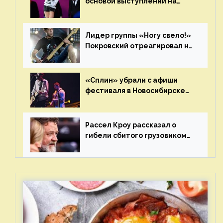
основой выступлений на
сцене
Лидер группы «Ногу свело!»
Покровский отреагировал на
статус иноагента
«Сплин» убрали с афиши
фестиваля в Новосибирске
после жалобы «Союза
отцов»
Рассел Кроу рассказал о
гибели сбитого грузовиком
питомца