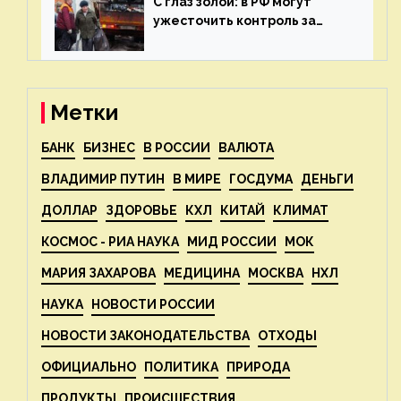
С глаз золой: в РФ могут
ужесточить контроль за
пожароопасными отходами
— новости экологии на
ECOportal
Метки
БАНК
БИЗНЕС
В РОССИИ
ВАЛЮТА
ВЛАДИМИР ПУТИН
В МИРЕ
ГОСДУМА
ДЕНЬГИ
ДОЛЛАР
ЗДОРОВЬЕ
КХЛ
КИТАЙ
КЛИМАТ
КОСМОС - РИА НАУКА
МИД РОССИИ
МОК
МАРИЯ ЗАХАРОВА
МЕДИЦИНА
МОСКВА
НХЛ
НАУКА
НОВОСТИ РОССИИ
НОВОСТИ ЗАКОНОДАТЕЛЬСТВА
ОТХОДЫ
ОФИЦИАЛЬНО
ПОЛИТИКА
ПРИРОДА
ПРОДУКТЫ
ПРОИСШЕСТВИЯ