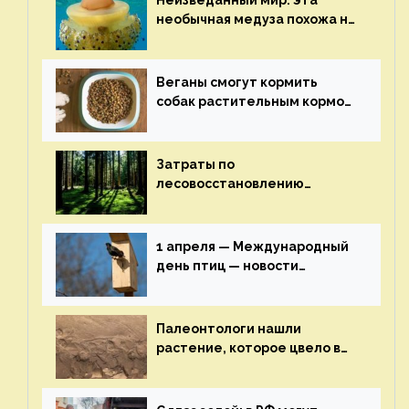
Неизведанный мир: эта
необычная медуза похожа на
яичницу-глазунью — новости
экологии на ECOportal
Веганы смогут кормить
собак растительным кормом
и не волноваться об их
здоровье — новости
экологии на ECOportal
Затраты по
лесовосстановлению
включат в состав проекта
строительства — новости
экологии на ECOportal
1 апреля — Международный
день птиц — новости
экологии на ECOportal
Палеонтологи нашли
растение, которое цвело в
эпоху динозавров — новости
экологии на ECOportal