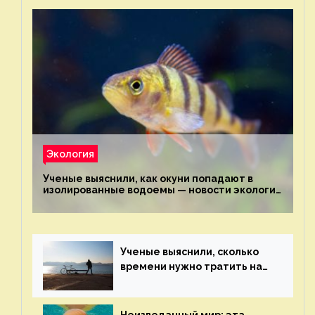
Экология
Ученые выяснили, как окуни попадают в
изолированные водоемы — новости экологии
на ECOportal
Ученые выяснили, сколько
времени нужно тратить на
спорт для улучшения
здоровья — новости экологии
на ECOportal