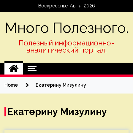
Skip
Воскресенье, Авг 9, 2026
to
content
Много Полезного.
Полезный информационно-
аналитический портал.
Home
Екатерину Мизулину
Екатерину Мизулину