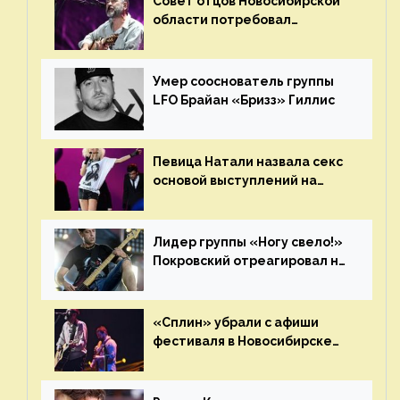
Совет отцов Новосибирской
области потребовал
отменить концерт группы
«Сплин»
Умер сооснователь группы
LFO Брайан «Бризз» Гиллис
Певица Натали назвала секс
основой выступлений на
сцене
Лидер группы «Ногу свело!»
Покровский отреагировал на
статус иноагента
«Сплин» убрали с афиши
фестиваля в Новосибирске
после жалобы «Союза
отцов»