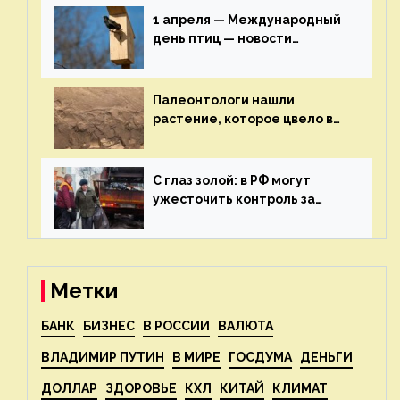
экологии на ECOportal
1 апреля — Международный
день птиц — новости
экологии на ECOportal
Палеонтологи нашли
растение, которое цвело в
эпоху динозавров — новости
экологии на ECOportal
С глаз золой: в РФ могут
ужесточить контроль за
пожароопасными отходами
— новости экологии на
ECOportal
Метки
БАНК
БИЗНЕС
В РОССИИ
ВАЛЮТА
ВЛАДИМИР ПУТИН
В МИРЕ
ГОСДУМА
ДЕНЬГИ
ДОЛЛАР
ЗДОРОВЬЕ
КХЛ
КИТАЙ
КЛИМАТ