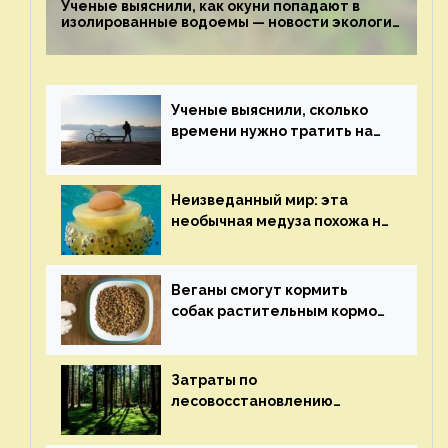
Ученые выяснили, как окуни попадают в
изолированные водоемы — новости экологии
на ECOportal
Ученые выяснили, сколько
времени нужно тратить на
спорт для улучшения
здоровья — новости экологии
на ECOportal
Неизведанный мир: эта
необычная медуза похожа на
яичницу-глазунью — новости
экологии на ECOportal
Веганы смогут кормить
собак растительным кормом
и не волноваться об их
здоровье — новости
экологии на ECOportal
Затраты по
лесовосстановлению
включат в состав проекта
строительства — новости