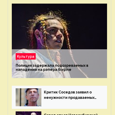
Культура
Полиция задержала подозреваемых в
нападении на рэпера 6ix9ine
Критик Соседов заявил о
ненужности продаваемых
Наргиз и Брежневой песен