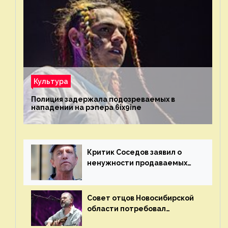
Культура
Полиция задержала подозреваемых в
нападении на рэпера 6ix9ine
Критик Соседов заявил о
ненужности продаваемых
Наргиз и Брежневой песен
Совет отцов Новосибирской
области потребовал
отменить концерт группы