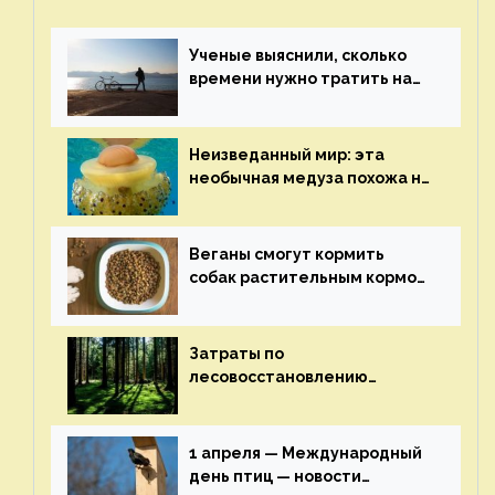
Ученые выяснили, сколько
времени нужно тратить на
спорт для улучшения
здоровья — новости экологии
на ECOportal
Неизведанный мир: эта
необычная медуза похожа на
яичницу-глазунью — новости
экологии на ECOportal
Веганы смогут кормить
собак растительным кормом
и не волноваться об их
здоровье — новости
экологии на ECOportal
Затраты по
лесовосстановлению
включат в состав проекта
строительства — новости
экологии на ECOportal
1 апреля — Международный
день птиц — новости