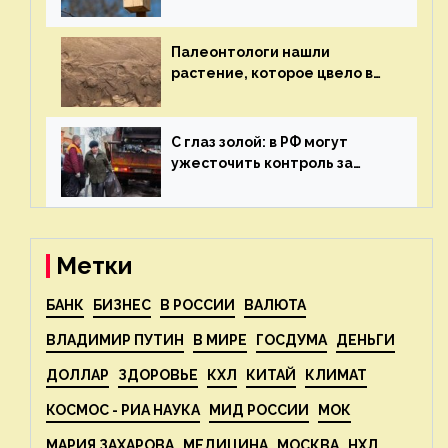
экологии на ECOportal
Палеонтологи нашли
растение, которое цвело в
эпоху динозавров — новости
экологии на ECOportal
С глаз золой: в РФ могут
ужесточить контроль за
пожароопасными отходами
— новости экологии на
ECOportal
Метки
БАНК
БИЗНЕС
В РОССИИ
ВАЛЮТА
ВЛАДИМИР ПУТИН
В МИРЕ
ГОСДУМА
ДЕНЬГИ
ДОЛЛАР
ЗДОРОВЬЕ
КХЛ
КИТАЙ
КЛИМАТ
КОСМОС - РИА НАУКА
МИД РОССИИ
МОК
МАРИЯ ЗАХАРОВА
МЕДИЦИНА
МОСКВА
НХЛ