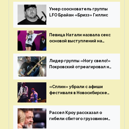
«Сплин»
Умер сооснователь группы
LFO Брайан «Бризз» Гиллис
Певица Натали назвала секс
основой выступлений на
сцене
Лидер группы «Ногу свело!»
Покровский отреагировал на
статус иноагента
«Сплин» убрали с афиши
фестиваля в Новосибирске
после жалобы «Союза
отцов»
Рассел Кроу рассказал о
гибели сбитого грузовиком
питомца