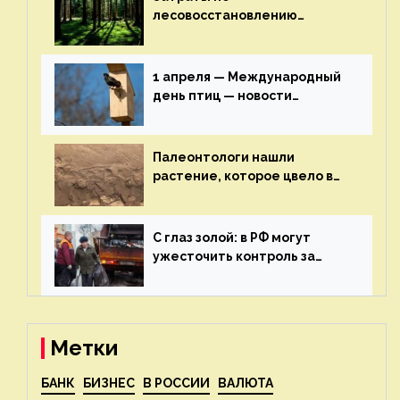
лесовосстановлению
включат в состав проекта
строительства — новости
экологии на ECOportal
1 апреля — Международный
день птиц — новости
экологии на ECOportal
Палеонтологи нашли
растение, которое цвело в
эпоху динозавров — новости
экологии на ECOportal
С глаз золой: в РФ могут
ужесточить контроль за
пожароопасными отходами
— новости экологии на
ECOportal
Метки
БАНК
БИЗНЕС
В РОССИИ
ВАЛЮТА