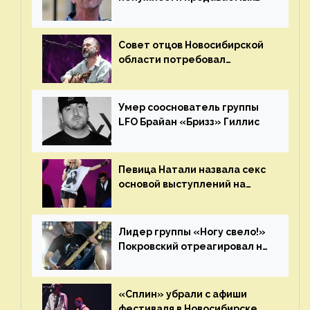
Наргиз и Брежневой песен
Совет отцов Новосибирской
области потребовал
отменить концерт группы
«Сплин»
Умер сооснователь группы
LFO Брайан «Бризз» Гиллис
Певица Натали назвала секс
основой выступлений на
сцене
Лидер группы «Ногу свело!»
Покровский отреагировал на
статус иноагента
«Сплин» убрали с афиши
фестиваля в Новосибирске