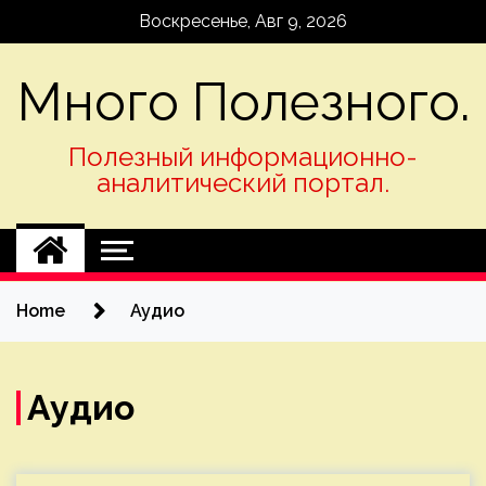
Skip
Воскресенье, Авг 9, 2026
to
content
Много Полезного.
Полезный информационно-
аналитический портал.
Home
Аудио
Аудио