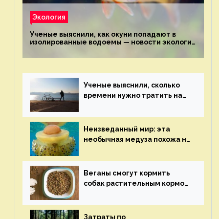
Экология
Ученые выяснили, как окуни попадают в
изолированные водоемы — новости экологии
на ECOportal
Ученые выяснили, сколько
времени нужно тратить на
спорт для улучшения
здоровья — новости экологии
на ECOportal
Неизведанный мир: эта
необычная медуза похожа на
яичницу-глазунью — новости
экологии на ECOportal
Веганы смогут кормить
собак растительным кормом
и не волноваться об их
здоровье — новости
экологии на ECOportal
Затраты по