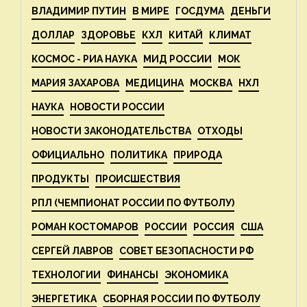
ВЛАДИМИР ПУТИН
В МИРЕ
ГОСДУМА
ДЕНЬГИ
ДОЛЛАР
ЗДОРОВЬЕ
КХЛ
КИТАЙ
КЛИМАТ
КОСМОС - РИА НАУКА
МИД РОССИИ
МОК
МАРИЯ ЗАХАРОВА
МЕДИЦИНА
МОСКВА
НХЛ
НАУКА
НОВОСТИ РОССИИ
НОВОСТИ ЗАКОНОДАТЕЛЬСТВА
ОТХОДЫ
ОФИЦИАЛЬНО
ПОЛИТИКА
ПРИРОДА
ПРОДУКТЫ
ПРОИСШЕСТВИЯ
РПЛ (ЧЕМПИОНАТ РОССИИ ПО ФУТБОЛУ)
РОМАН КОСТОМАРОВ
РОССИИ
РОССИЯ
США
СЕРГЕЙ ЛАВРОВ
СОВЕТ БЕЗОПАСНОСТИ РФ
ТЕХНОЛОГИИ
ФИНАНСЫ
ЭКОНОМИКА
ЭНЕРГЕТИКА
СБОРНАЯ РОССИИ ПО ФУТБОЛУ