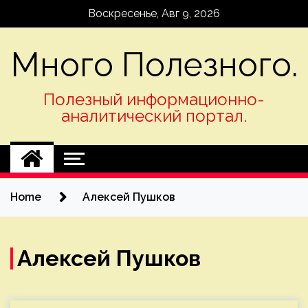
Skip
Воскресенье, Авг 9, 2026
to
content
Много Полезного.
Полезный информационно-
аналитический портал.
Home
Алексей Пушков
Алексей Пушков