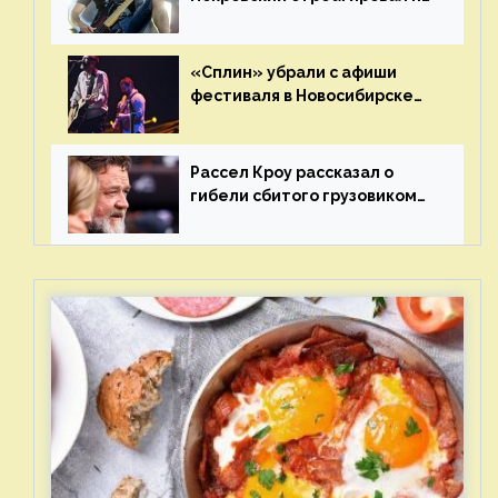
статус иноагента
«Сплин» убрали с афиши
фестиваля в Новосибирске
после жалобы «Союза
отцов»
Рассел Кроу рассказал о
гибели сбитого грузовиком
питомца