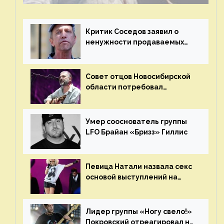
Критик Соседов заявил о
ненужности продаваемых
Наргиз и Брежневой песен
Совет отцов Новосибирской
области потребовал
отменить концерт группы
«Сплин»
Умер сооснователь группы
LFO Брайан «Бризз» Гиллис
Певица Натали назвала секс
основой выступлений на
сцене
Лидер группы «Ногу свело!»
Покровский отреагировал на