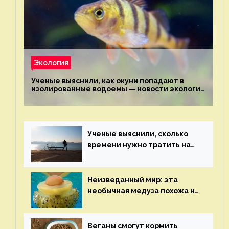
Экология
Ученые выяснили, как окуни попадают в
изолированные водоемы — новости экологии
на ECOportal
Ученые выяснили, сколько
времени нужно тратить на
спорт для улучшения
здоровья — новости экологии
на ECOportal
Неизведанный мир: эта
необычная медуза похожа на
яичницу-глазунью — новости
экологии на ECOportal
Веганы смогут кормить