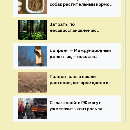
собак растительным кормом
и не волноваться об их
здоровье — новости
экологии на ECOportal
Затраты по
лесовосстановлению
включат в состав проекта
строительства — новости
экологии на ECOportal
1 апреля — Международный
день птиц — новости
экологии на ECOportal
Палеонтологи нашли
растение, которое цвело в
эпоху динозавров — новости
экологии на ECOportal
С глаз золой: в РФ могут
ужесточить контроль за
пожароопасными отходами
— новости экологии на
ECOportal