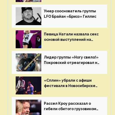
«Сплин»
Умер сооснователь группы
LFO Брайан «Бризз» Гиллис
Певица Натали назвала секс
основой выступлений на
сцене
Лидер группы «Ногу свело!»
Покровский отреагировал на
статус иноагента
«Сплин» убрали с афиши
фестиваля в Новосибирске
после жалобы «Союза
отцов»
Рассел Кроу рассказал о
гибели сбитого грузовиком
питомца