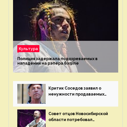
Культура
Полиция задержала подозреваемых в
нападении на рэпера 6ix9ine
Критик Соседов заявил о
ненужности продаваемых
Наргиз и Брежневой песен
Совет отцов Новосибирской
области потребовал
отменить концерт группы