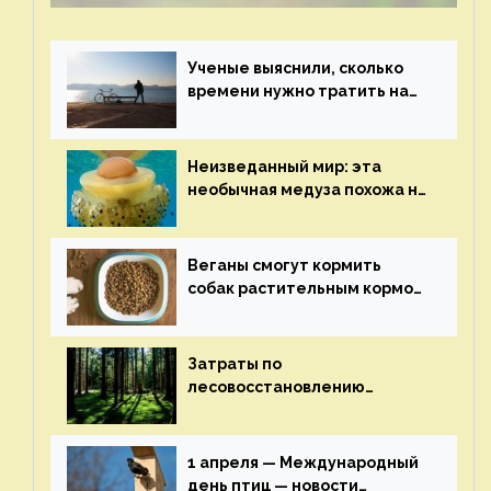
Ученые выяснили, сколько
времени нужно тратить на
спорт для улучшения
здоровья — новости экологии
на ECOportal
Неизведанный мир: эта
необычная медуза похожа на
яичницу-глазунью — новости
экологии на ECOportal
Веганы смогут кормить
собак растительным кормом
и не волноваться об их
здоровье — новости
экологии на ECOportal
Затраты по
лесовосстановлению
включат в состав проекта
строительства — новости
экологии на ECOportal
1 апреля — Международный
день птиц — новости