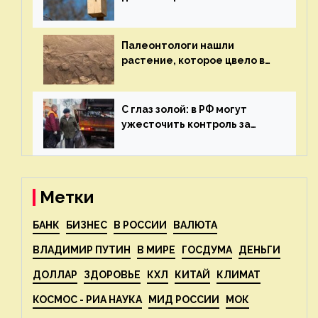
экологии на ECOportal
Палеонтологи нашли
растение, которое цвело в
эпоху динозавров — новости
экологии на ECOportal
С глаз золой: в РФ могут
ужесточить контроль за
пожароопасными отходами
— новости экологии на
ECOportal
Метки
БАНК
БИЗНЕС
В РОССИИ
ВАЛЮТА
ВЛАДИМИР ПУТИН
В МИРЕ
ГОСДУМА
ДЕНЬГИ
ДОЛЛАР
ЗДОРОВЬЕ
КХЛ
КИТАЙ
КЛИМАТ
КОСМОС - РИА НАУКА
МИД РОССИИ
МОК