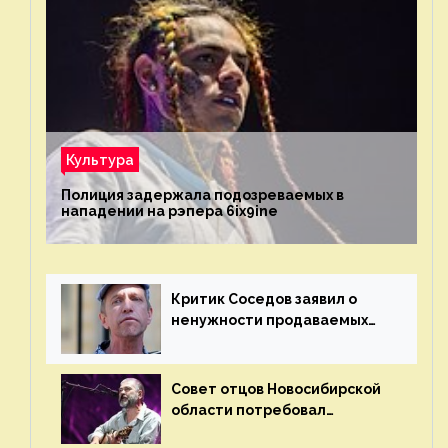
Культура
Полиция задержала подозреваемых в
нападении на рэпера 6ix9ine
Критик Соседов заявил о
ненужности продаваемых
Наргиз и Брежневой песен
Совет отцов Новосибирской
области потребовал
отменить концерт группы