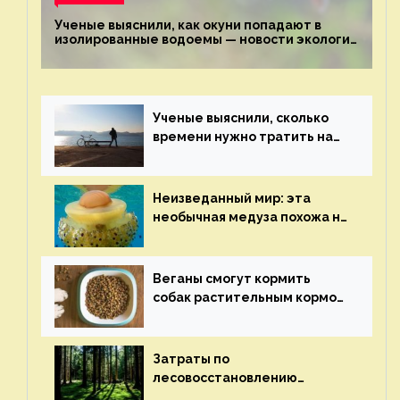
Ученые выяснили, как окуни попадают в
изолированные водоемы — новости экологии
на ECOportal
Ученые выяснили, сколько
времени нужно тратить на
спорт для улучшения
здоровья — новости экологии
на ECOportal
Неизведанный мир: эта
необычная медуза похожа на
яичницу-глазунью — новости
экологии на ECOportal
Веганы смогут кормить
собак растительным кормом
и не волноваться об их
здоровье — новости
экологии на ECOportal
Затраты по
лесовосстановлению
включат в состав проекта