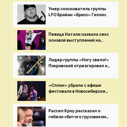
«Сплин»
Умер сооснователь группы
LFO Брайан «Бризз» Гиллис
Певица Натали назвала секс
основой выступлений на
сцене
Лидер группы «Ногу свело!»
Покровский отреагировал на
статус иноагента
«Сплин» убрали с афиши
фестиваля в Новосибирске
после жалобы «Союза
отцов»
Рассел Кроу рассказал о
гибели сбитого грузовиком
питомца