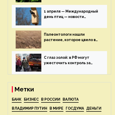
строительства — новости
экологии на ECOportal
1 апреля — Международный
день птиц — новости
экологии на ECOportal
Палеонтологи нашли
растение, которое цвело в
эпоху динозавров — новости
экологии на ECOportal
С глаз золой: в РФ могут
ужесточить контроль за
пожароопасными отходами
— новости экологии на
ECOportal
Метки
БАНК
БИЗНЕС
В РОССИИ
ВАЛЮТА
ВЛАДИМИР ПУТИН
В МИРЕ
ГОСДУМА
ДЕНЬГИ