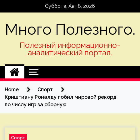
Skip
Суббота, Авг 8, 2026
to
content
Много Полезного.
Полезный информационно-
аналитический портал.
Home
Спорт
Криштиану Роналду побил мировой рекорд
по числу игр за сборную
Спорт