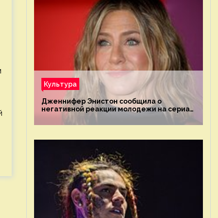
м
Культура
Дженнифер Энистон сообщила о
негативной реакции молодежи на сериал
й
«Друзья»