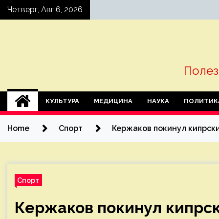
Skip
Четверг, Авг 6, 2026
to
content
Полез
КУЛЬТУРА
МЕДИЦИНА
НАУКА
ПОЛИТИК
Home
Спорт
Кержаков покинул кипрски
Спорт
Кержаков покинул кипрск