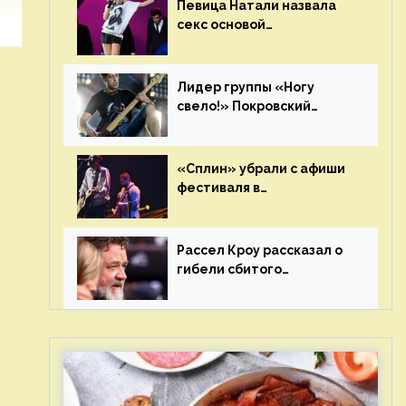
Певица Натали назвала
секс основой
выступлений на сцене
Лидер группы «Ногу
свело!» Покровский
отреагировал на статус
иноагента
«Сплин» убрали с афиши
фестиваля в
Новосибирске после
жалобы «Союза отцов»
Рассел Кроу рассказал о
гибели сбитого
грузовиком питомца