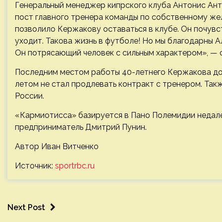
Генеральный менеджер кипрского клуба Антонис Анто
пост главного тренера команды по собственному же
позволило Кержакову оставаться в клубе. Он почувст
уходит. Такова жизнь в футболе! Но мы благодарны А
Он потрясающий человек с сильным характером», — с
Последним местом работы 40-летнего Кержакова до
летом не стал продлевать контракт с тренером. Та
России.
«Кармиотисса» базируется в Пано Полемидии недале
предприниматель Дмитрий Пунин.
Автор Иван Витченко
Источник:
sportrbc.ru
Next Post