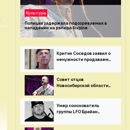
Культура
»
Полиция задержала подозреваемых в
нападении на рэпера 6ix9ine
Критик Соседов заявил о
ненужности продаваемых
Наргиз и Брежневой
песен
Совет отцов
Новосибирской области
потребовал отменить
концерт группы «Сплин»
Умер сооснователь
группы LFO Брайан
«Бризз» Гиллис