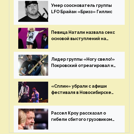
Умер сооснователь группы
LFO Брайан «Бризз» Гиллис
Певица Натали назвала секс
основой выступлений на
сцене
Лидер группы «Ногу свело!»
Покровский отреагировал на
статус иноагента
«Сплин» убрали с афиши
фестиваля в Новосибирске
после жалобы «Союза
отцов»
Рассел Кроу рассказал о
гибели сбитого грузовиком
питомца