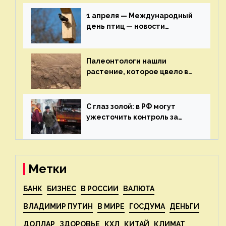
строительства — новости
экологии на ECOportal
1 апреля — Международный
день птиц — новости
экологии на ECOportal
Палеонтологи нашли
растение, которое цвело в
эпоху динозавров — новости
экологии на ECOportal
С глаз золой: в РФ могут
ужесточить контроль за
пожароопасными отходами
— новости экологии на
ECOportal
Метки
БАНК
БИЗНЕС
В РОССИИ
ВАЛЮТА
ВЛАДИМИР ПУТИН
В МИРЕ
ГОСДУМА
ДЕНЬГИ
ДОЛЛАР
ЗДОРОВЬЕ
КХЛ
КИТАЙ
КЛИМАТ