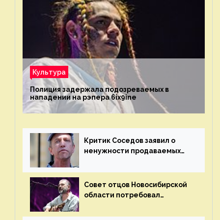
Культура
Полиция задержала подозреваемых в
нападении на рэпера 6ix9ine
Критик Соседов заявил о
ненужности продаваемых
Наргиз и Брежневой песен
Совет отцов Новосибирской
области потребовал
отменить концерт группы
«Сплин»