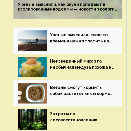
Ученые выяснили, как окуни попадают в
изолированные водоемы — новости экологии
на ECOportal
Ученые выяснили, сколько
времени нужно тратить на
спорт для улучшения
здоровья — новости экологии
на ECOportal
Неизведанный мир: эта
необычная медуза похожа на
яичницу-глазунью — новости
экологии на ECOportal
Веганы смогут кормить
собак растительным кормом
и не волноваться об их
здоровье — новости
экологии на ECOportal
Затраты по
лесовосстановлению
включат в состав проекта