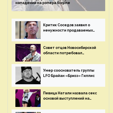
нападении на рэпера 6ix9ine
Критик Соседов заявил о
ненужности продаваемых
Наргиз и Брежневой песен
Совет отцов Новосибирской
области потребовал
отменить концерт группы
«Сплин»
Умер сооснователь группы
LFO Брайан «Бризз» Гиллис
Певица Натали назвала секс
основой выступлений на
сцене