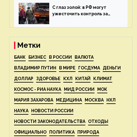
С глаз золой: в РФ могут
ужесточить контроль за
пожароопасными отходами
— новости экологии на
ECOportal
Метки
БАНК
БИЗНЕС
В РОССИИ
ВАЛЮТА
ВЛАДИМИР ПУТИН
В МИРЕ
ГОСДУМА
ДЕНЬГИ
ДОЛЛАР
ЗДОРОВЬЕ
КХЛ
КИТАЙ
КЛИМАТ
КОСМОС - РИА НАУКА
МИД РОССИИ
МОК
МАРИЯ ЗАХАРОВА
МЕДИЦИНА
МОСКВА
НХЛ
НАУКА
НОВОСТИ РОССИИ
НОВОСТИ ЗАКОНОДАТЕЛЬСТВА
ОТХОДЫ
ОФИЦИАЛЬНО
ПОЛИТИКА
ПРИРОДА