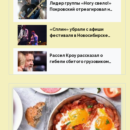
Лидер группы «Ногу свело!»
Покровский отреагировал на
статус иноагента
«Сплин» убрали с афиши
фестиваля в Новосибирске
после жалобы «Союза
отцов»
Рассел Кроу рассказал о
гибели сбитого грузовиком
питомца