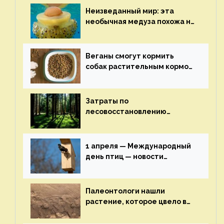
на ECOportal
Неизведанный мир: эта
необычная медуза похожа на
яичницу-глазунью — новости
экологии на ECOportal
Веганы смогут кормить
собак растительным кормом
и не волноваться об их
здоровье — новости
экологии на ECOportal
Затраты по
лесовосстановлению
включат в состав проекта
строительства — новости
экологии на ECOportal
1 апреля — Международный
день птиц — новости
экологии на ECOportal
Палеонтологи нашли
растение, которое цвело в
эпоху динозавров — новости
экологии на ECOportal