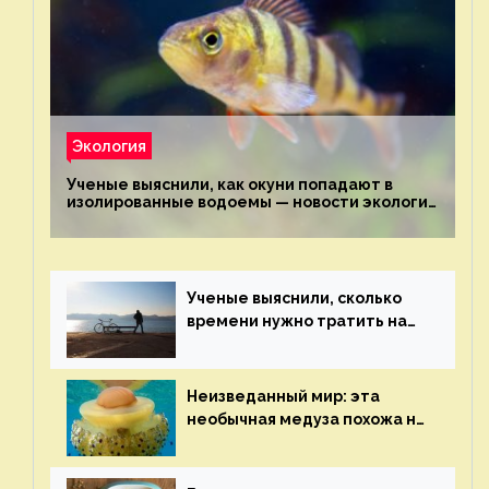
Экология
Ученые выяснили, как окуни попадают в
изолированные водоемы — новости экологии
на ECOportal
Ученые выяснили, сколько
времени нужно тратить на
спорт для улучшения
здоровья — новости экологии
на ECOportal
Неизведанный мир: эта
необычная медуза похожа на
яичницу-глазунью — новости
экологии на ECOportal