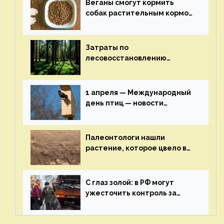
Веганы смогут кормить
собак растительным кормом
и не волноваться об их
здоровье — новости
экологии на ECOportal
Затраты по
лесовосстановлению
включат в состав проекта
строительства — новости
экологии на ECOportal
1 апреля — Международный
день птиц — новости
экологии на ECOportal
Палеонтологи нашли
растение, которое цвело в
эпоху динозавров — новости
экологии на ECOportal
С глаз золой: в РФ могут
ужесточить контроль за
пожароопасными отходами
— новости экологии на