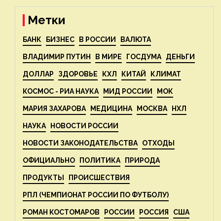
ECOportal
Метки
БАНК
БИЗНЕС
В РОССИИ
ВАЛЮТА
ВЛАДИМИР ПУТИН
В МИРЕ
ГОСДУМА
ДЕНЬГИ
ДОЛЛАР
ЗДОРОВЬЕ
КХЛ
КИТАЙ
КЛИМАТ
КОСМОС - РИА НАУКА
МИД РОССИИ
МОК
МАРИЯ ЗАХАРОВА
МЕДИЦИНА
МОСКВА
НХЛ
НАУКА
НОВОСТИ РОССИИ
НОВОСТИ ЗАКОНОДАТЕЛЬСТВА
ОТХОДЫ
ОФИЦИАЛЬНО
ПОЛИТИКА
ПРИРОДА
ПРОДУКТЫ
ПРОИСШЕСТВИЯ
РПЛ (ЧЕМПИОНАТ РОССИИ ПО ФУТБОЛУ)
РОМАН КОСТОМАРОВ
РОССИИ
РОССИЯ
США