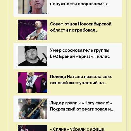
ненужности продаваемых
Наргиз и Брежневой песен
Совет отцов Новосибирской
области потребовал
отменить концерт группы
«Сплин»
Умер сооснователь группы
LFO Брайан «Бризз» Гиллис
Певица Натали назвала секс
основой выступлений на
сцене
Лидер группы «Ногу свело!»
Покровский отреагировал на
статус иноагента
«Сплин» убрали с афиши