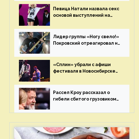
Певица Натали назвала секс
основой выступлений на
сцене
Лидер группы «Ногу свело!»
Покровский отреагировал на
статус иноагента
«Сплин» убрали с афиши
фестиваля в Новосибирске
после жалобы «Союза
отцов»
Рассел Кроу рассказал о
гибели сбитого грузовиком
питомца