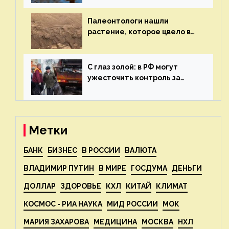
Палеонтологи нашли
растение, которое цвело в
эпоху динозавров — новости
экологии на ECOportal
С глаз золой: в РФ могут
ужесточить контроль за
пожароопасными отходами
— новости экологии на
ECOportal
Метки
БАНК
БИЗНЕС
В РОССИИ
ВАЛЮТА
ВЛАДИМИР ПУТИН
В МИРЕ
ГОСДУМА
ДЕНЬГИ
ДОЛЛАР
ЗДОРОВЬЕ
КХЛ
КИТАЙ
КЛИМАТ
КОСМОС - РИА НАУКА
МИД РОССИИ
МОК
МАРИЯ ЗАХАРОВА
МЕДИЦИНА
МОСКВА
НХЛ