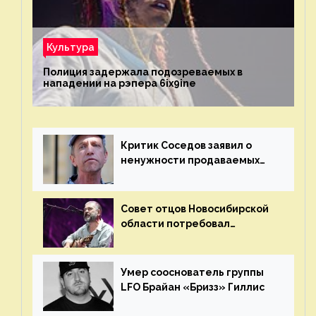
Культура
Полиция задержала подозреваемых в
нападении на рэпера 6ix9ine
Критик Соседов заявил о
ненужности продаваемых
Наргиз и Брежневой песен
Совет отцов Новосибирской
области потребовал
отменить концерт группы
«Сплин»
Умер сооснователь группы
LFO Брайан «Бризз» Гиллис