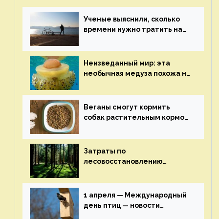
Ученые выяснили, сколько
времени нужно тратить на
спорт для улучшения
здоровья — новости экологии
на ECOportal
Неизведанный мир: эта
необычная медуза похожа на
яичницу-глазунью — новости
экологии на ECOportal
Веганы смогут кормить
собак растительным кормом
и не волноваться об их
здоровье — новости
экологии на ECOportal
Затраты по
лесовосстановлению
включат в состав проекта
строительства — новости
экологии на ECOportal
1 апреля — Международный
день птиц — новости
экологии на ECOportal