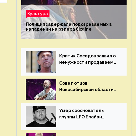
Культура
Полиция задержала подозреваемых в
нападении на рэпера 6ix9ine
Критик Соседов заявил о
ненужности продаваемых
Наргиз и Брежневой
песен
Совет отцов
Новосибирской области
потребовал отменить
концерт группы «Сплин»
Умер сооснователь
группы LFO Брайан
«Бризз» Гиллис