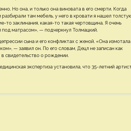
нно. Но она, и только она виновата в его смерти. Когда
и разбирали там мебель, у него в кровати я нашел толсту
е-то заклинания, какая-то такая чертовщина. Я очень
ел под матрасом», — подчеркнул Толмацкий.
депрессии сына и его конфликтах с женой. «Она измотала
м», — заявил он. По его словам, Децл не записан как
о в свидетельство о рождении.
едицинская экспертиза установила, что 35-летний артис