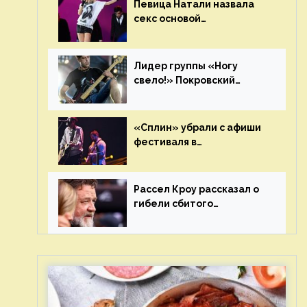
Певица Натали назвала
секс основой
выступлений на сцене
Лидер группы «Ногу
свело!» Покровский
отреагировал на статус
иноагента
«Сплин» убрали с афиши
фестиваля в
Новосибирске после
жалобы «Союза отцов»
Рассел Кроу рассказал о
гибели сбитого
грузовиком питомца