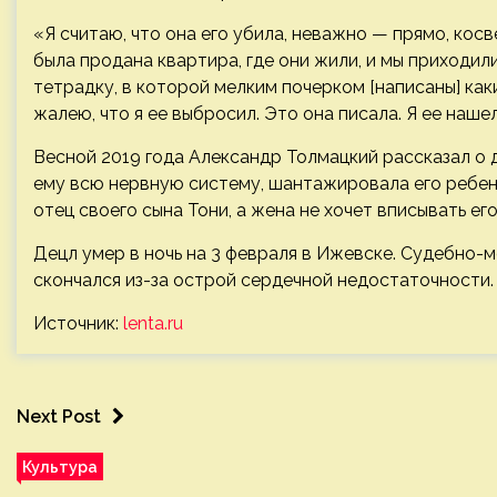
«Я считаю, что она его убила, неважно — прямо, косве
была продана квартира, где они жили, и мы приходил
тетрадку, в которой мелким почерком [написаны] каки
жалею, что я ее выбросил. Это она писала. Я ее наш
Весной 2019 года Александр Толмацкий рассказал о 
ему всю нервную систему, шантажировала его ребенко
отец своего сына Тони, а жена не хочет вписывать ег
Децл умер в ночь на 3 февраля в Ижевске. Судебно-м
скончался из-за острой сердечной недостаточности.
Источник:
lenta.ru
Next Post
Культура