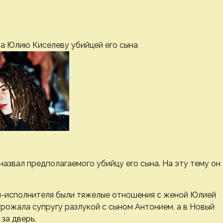
а Юлию Киселеву убийцей его сына
звал предполагаемого убийцу его сына. На эту тему он
оп-исполнителя были тяжелые отношения с женой Юлией
грожала супругу разлукой с сыном Антонием, а в Новый
за дверь.