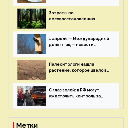
здоровье — новости
экологии на ECOportal
Затраты по
лесовосстановлению
включат в состав проекта
строительства — новости
экологии на ECOportal
1 апреля — Международный
день птиц — новости
экологии на ECOportal
Палеонтологи нашли
растение, которое цвело в
эпоху динозавров — новости
экологии на ECOportal
С глаз золой: в РФ могут
ужесточить контроль за
пожароопасными отходами
— новости экологии на
ECOportal
Метки