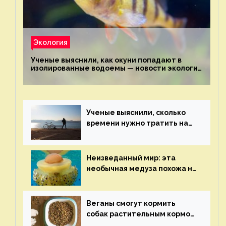
Экология
Ученые выяснили, как окуни попадают в
изолированные водоемы — новости экологии
на ECOportal
Ученые выяснили, сколько
времени нужно тратить на
спорт для улучшения
здоровья — новости экологии
на ECOportal
Неизведанный мир: эта
необычная медуза похожа на
яичницу-глазунью — новости
экологии на ECOportal
Веганы смогут кормить
собак растительным кормом
и не волноваться об их