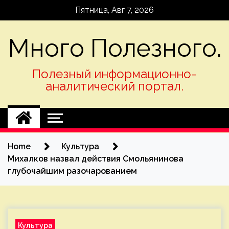
Skip
Пятница, Авг 7, 2026
to
content
Много Полезного.
Полезный информационно-
аналитический портал.
Home
Культура
Михалков назвал действия Смольянинова
глубочайшим разочарованием
Культура