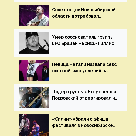
Совет отцов Новосибирской
области потребовал
отменить концерт группы
«Сплин»
Умер сооснователь группы
LFO Брайан «Бризз» Гиллис
Певица Натали назвала секс
основой выступлений на
сцене
Лидер группы «Ногу свело!»
Покровский отреагировал на
статус иноагента
«Сплин» убрали с афиши
фестиваля в Новосибирске
после жалобы «Союза