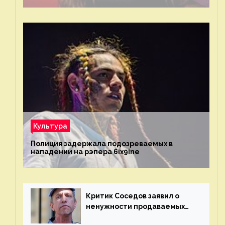
Культура
Полиция задержала подозреваемых в
нападении на рэпера 6ix9ine
Критик Соседов заявил о
ненужности продаваемых
Наргиз и Брежневой песен