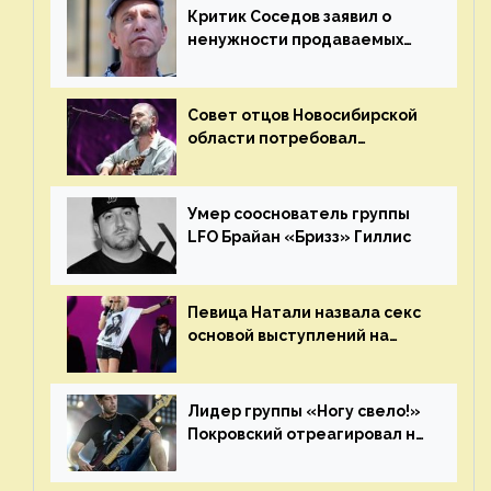
Критик Соседов заявил о
ненужности продаваемых
Наргиз и Брежневой песен
Совет отцов Новосибирской
области потребовал
отменить концерт группы
«Сплин»
Умер сооснователь группы
LFO Брайан «Бризз» Гиллис
Певица Натали назвала секс
основой выступлений на
сцене
Лидер группы «Ногу свело!»
Покровский отреагировал на
статус иноагента