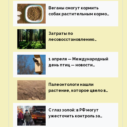
экологии на ECOportal
Веганы смогут кормить
собак растительным кормом
и не волноваться об их
здоровье — новости
экологии на ECOportal
Затраты по
лесовосстановлению
включат в состав проекта
строительства — новости
экологии на ECOportal
1 апреля — Международный
день птиц — новости
экологии на ECOportal
Палеонтологи нашли
растение, которое цвело в
эпоху динозавров — новости
экологии на ECOportal
С глаз золой: в РФ могут
ужесточить контроль за
пожароопасными отходами