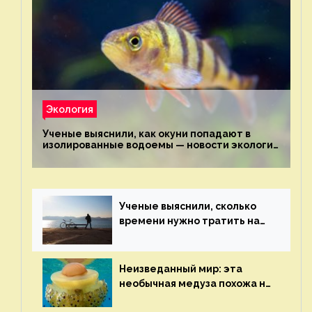
Экология
Ученые выяснили, как окуни попадают в
изолированные водоемы — новости экологии
на ECOportal
Ученые выяснили, сколько
времени нужно тратить на
спорт для улучшения
здоровья — новости экологии
на ECOportal
Неизведанный мир: эта
необычная медуза похожа на
яичницу-глазунью — новости