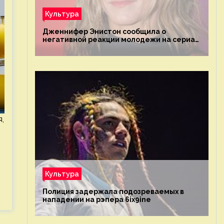
Культура
Дженнифер Энистон сообщила о
негативной реакции молодежи на сериал
«Друзья»
,
Культура
Полиция задержала подозреваемых в
нападении на рэпера 6ix9ine