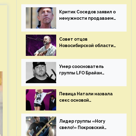
Критик Соседов заявил о
ненужности продаваемых
Наргиз и Брежневой
песен
Совет отцов
Новосибирской области
потребовал отменить
концерт группы «Сплин»
Умер сооснователь
группы LFO Брайан
«Бризз» Гиллис
Певица Натали назвала
секс основой
выступлений на сцене
Лидер группы «Ногу
свело!» Покровский
отреагировал на статус