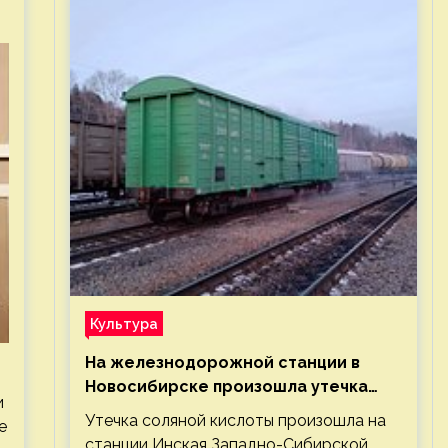
Культура
На железнодорожной станции в
Новосибирске произошла утечка
и
соляной кислоты
Утечка соляной кислоты произошла на
е
станции Инская Западно-Сибирской