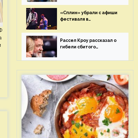
иноагента
«Сплин» убрали с афиши
фестиваля в
Новосибирске после
Ф
жалобы «Союза отцов»
а
Рассел Кроу рассказал о
и
гибели сбитого
грузовиком питомца