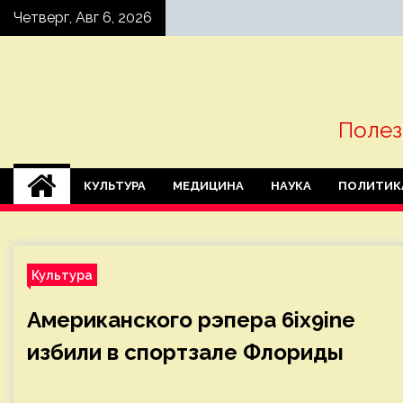
Skip
Четверг, Авг 6, 2026
to
content
Полез
КУЛЬТУРА
МЕДИЦИНА
НАУКА
ПОЛИТИК
Культура
Американского рэпера 6ix9ine
избили в спортзале Флориды