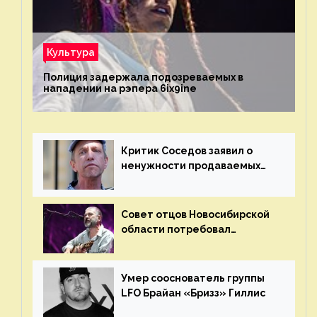
Культура
Полиция задержала подозреваемых в
нападении на рэпера 6ix9ine
Критик Соседов заявил о
ненужности продаваемых
Наргиз и Брежневой песен
Совет отцов Новосибирской
области потребовал
отменить концерт группы
«Сплин»
Умер сооснователь группы
LFO Брайан «Бризз» Гиллис