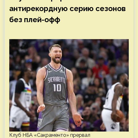
антирекордную серию сезонов
без плей-офф
Клуб НБА «Сакраменто» прервал