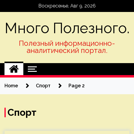
Skip
Воскресенье, Авг 9, 2026
to
content
Много Полезного.
Полезный информационно-
аналитический портал.
Home
Спорт
Page 2
Спорт