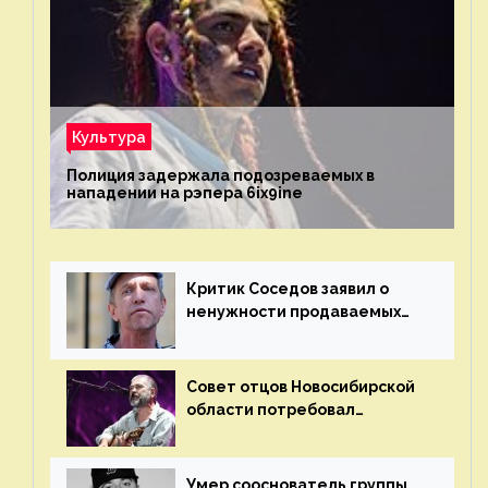
Культура
Полиция задержала подозреваемых в
нападении на рэпера 6ix9ine
Критик Соседов заявил о
ненужности продаваемых
Наргиз и Брежневой песен
Совет отцов Новосибирской
области потребовал
отменить концерт группы
«Сплин»
Умер сооснователь группы