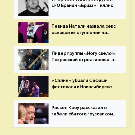
LFO Брайан «Бризз» Гиллис
Певица Натали назвала секс
основой выступлений на
сцене
Лидер группы «Ногу свело!»
Покровский отреагировал на
статус иноагента
«Сплин» убрали с афиши
фестиваля в Новосибирске
после жалобы «Союза
отцов»
Рассел Кроу рассказал о
гибели сбитого грузовиком
питомца