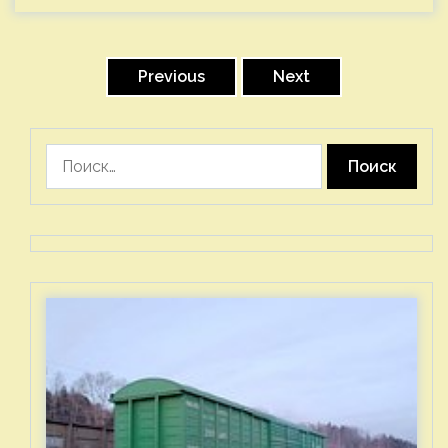
Пагинация
записей
Previous
Next
Найти: