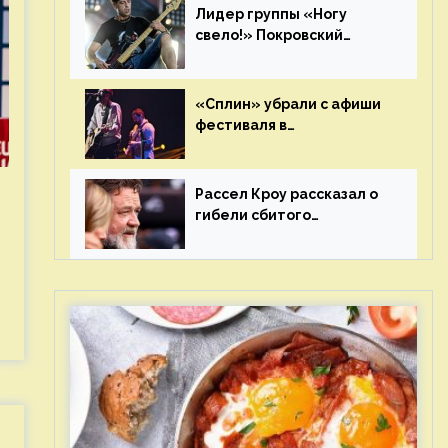
Лидер группы «Ногу
свело!» Покровский
отреагировал на статус
иноагента
«Сплин» убрали с афиши
фестиваля в
Новосибирске после
жалобы «Союза отцов»
Рассел Кроу рассказал о
гибели сбитого
грузовиком питомца