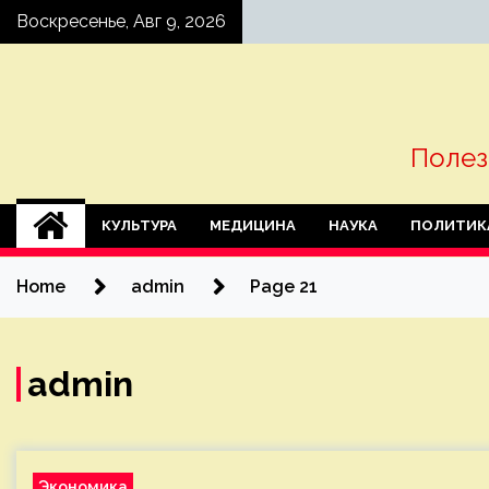
Skip
Воскресенье, Авг 9, 2026
to
content
Полез
КУЛЬТУРА
МЕДИЦИНА
НАУКА
ПОЛИТИК
Home
admin
Page 21
admin
Экономика