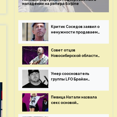
нападении на рэпера 6ix9ine
Критик Соседов заявил о
ненужности продаваемых
Наргиз и Брежневой
песен
Совет отцов
Новосибирской области
потребовал отменить
концерт группы «Сплин»
Умер сооснователь
группы LFO Брайан
«Бризз» Гиллис
Певица Натали назвала
секс основой
выступлений на сцене