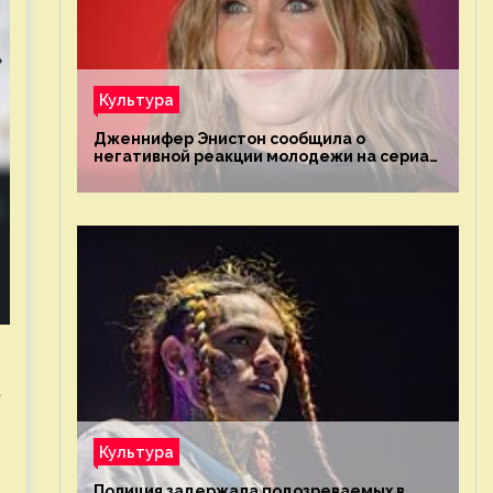
Культура
Дженнифер Энистон сообщила о
негативной реакции молодежи на сериал
«Друзья»
а
Культура
Полиция задержала подозреваемых в