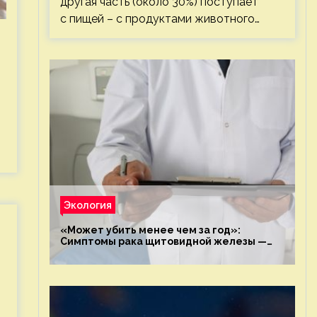
другая часть (около 30%) поступает
с пищей – с продуктами животного…
Экология
«Может убить менее чем за год»:
Симптомы рака щитовидной железы —
новости экологии на ECOportal